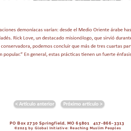
estaciones demoníacas varían: desde el Medio Oriente árabe h
gladés. Rick Love, un destacado misionólogo, que sirvió duran
conservadora, podemos concluir que más de tres cuartas par
 popular.” En general, estas prácticas tienen un fuerte énfasi
< Artículo anterior
Próximo artículo >
PO Box 2730 Springfield, MO 65801 417-866-3313
©202
5 by Global Initiative: Reaching Muslim Peoples