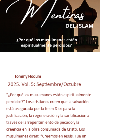
Tommy Hodum
2025. Vol. 5: Septiembre/Octubre
"¿Por qué los musulmanes están espiritualmente
perdidos?” Los cristianos creen que la salvación
está asegurada por la fe en Dios para la
justificación, la regeneración y la santificación a
través del arrepentimiento de pecado y la
creencia en la obra consumada de Cristo. Los
musulmanes dirán: “Creemos en Jesús. Fue un