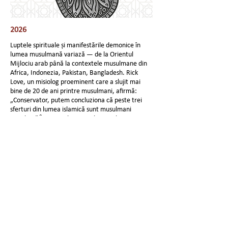
2026
Luptele spirituale și manifestările demonice în
lumea musulmană variază — de la Orientul
Mĳlociu arab până la contextele musulmane din
Africa, Indonezia, Pakistan, Bangladesh. Rick
Love, un misiolog proeminent care a slujit mai
bine de 20 de ani printre musulmani, afirmă:
„Conservator, putem concluziona că peste trei
sferturi din lumea islamică sunt musulmani
populari.” În general, practicile musulmane
populare pun mare
accent pe manifestările demonice supranaturale.
Download Article
Previous
Next
PO Box 2730 Springfield, MO 65801
417-866-3313
©202
5 by Global Initiative: Reaching Muslim Peoples